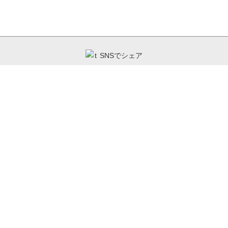
SNSでシェア
----------------------------
acebook
（旧）Twitter
L
建資Lowの公式SNS
----------------------------
）Twitter
Pintarest
You