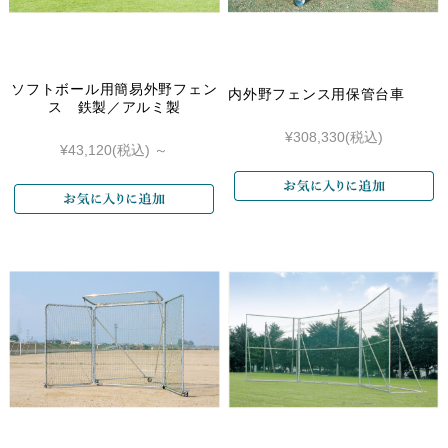
ソフトボール用簡易外野フェン
内外野フェンス用保管台車
ス 鉄製／アルミ製
¥308,330
(税込)
¥43,120
(税込)
～