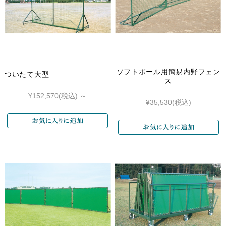
ソフトボール用簡易内野フェン
ついたて大型
ス
¥152,570
(税込)
～
¥35,530
(税込)