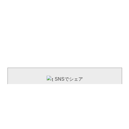
SNSでシェア
----------------------------
facebook
（旧）Twitter
LINE