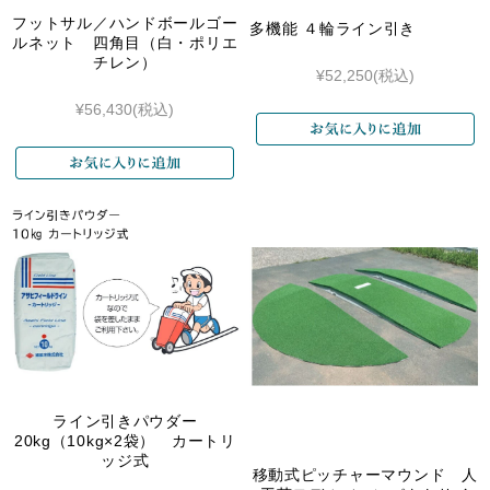
フットサル／ハンドボールゴー
多機能 ４輪ライン引き
ルネット 四角目（白・ポリエ
チレン）
¥52,250
(税込)
¥56,430
(税込)
ライン引きパウダー
20kg（10kg×2袋） カートリ
ッジ式
移動式ピッチャーマウンド 人