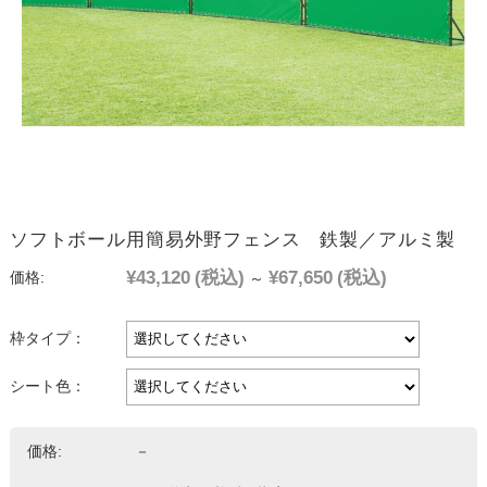
ソフトボール用簡易外野フェンス 鉄製／アルミ製
¥43,120
(税込)
¥67,650
(税込)
価格:
～
枠タイプ：
シート色：
価格:
－