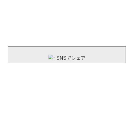
SNSでシェア
----------------------------
facebook
（旧）Twitter
LINE
建資Lowの公式SNS