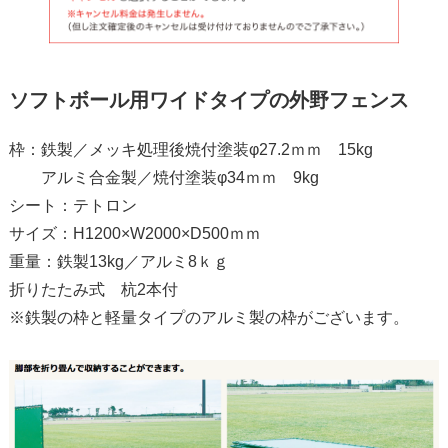
ソフトボール用ワイドタイプの外野フェンス
枠：鉄製／メッキ処理後焼付塗装φ27.2ｍｍ 15kg
アルミ合金製／焼付塗装φ34ｍｍ 9kg
シート：テトロン
サイズ：H1200×W2000×D500ｍｍ
重量：鉄製13kg／アルミ8ｋｇ
折りたたみ式 杭2本付
※鉄製の枠と軽量タイプのアルミ製の枠がございます。