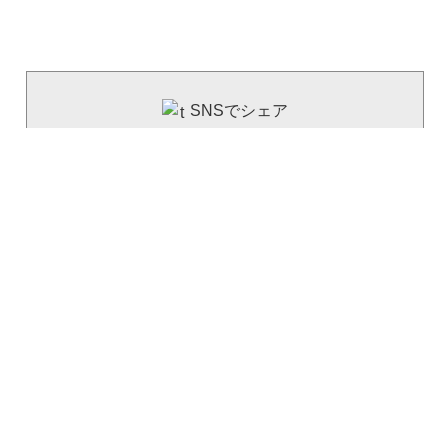
SNSでシェア
----------------------------
facebook
（旧）Twitter
LINE
建資Lowの公式SNS
----------------------------
（旧）Twitter