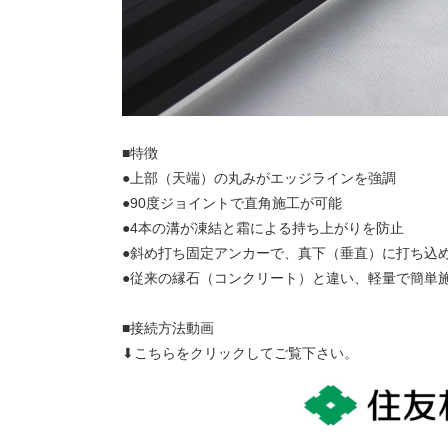
■特徴
●上部（天端）の丸みがエッジラインを強調
●90度ジョイントで直角施工が可能
●4本の溝が凍結と霜による持ち上がりを防止
●斜め打ち固定アンカーで、真下（垂直）に打ち込
●従来の縁石（コンクリート）と違い、軽量で簡単
■接続方法動画
⬇こちらをクリックしてご覧下さい。