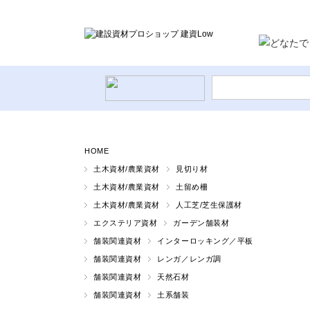
HOME
土木資材/農業資材
見切り材
土木資材/農業資材
土留め柵
土木資材/農業資材
人工芝/芝生保護材
エクステリア資材
土木資材/農業資材
エクステリア資材
ガーデン舗装材
舗装関連資材
インターロッキング／平板
舗装関連資材
レンガ／レンガ調
舗装関連資材
天然石材
舗装関連資材
土系舗装