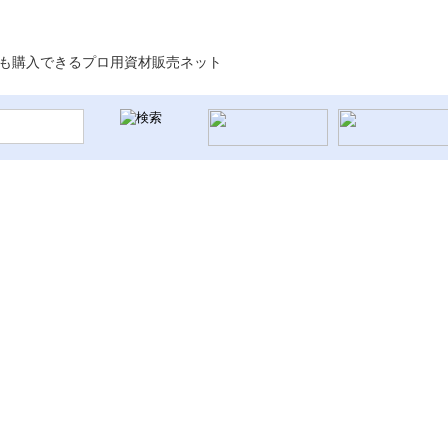
舗装関連資材
公園資材/児童資材
サイン
スポ