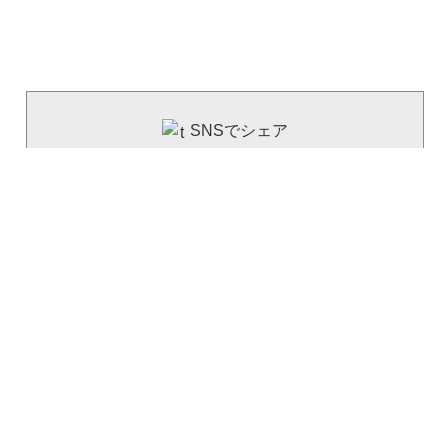
SNSでシェア
----------------------------
facebook
（旧）Twitter
LINE
建資Lowの公式SNS
----------------------------