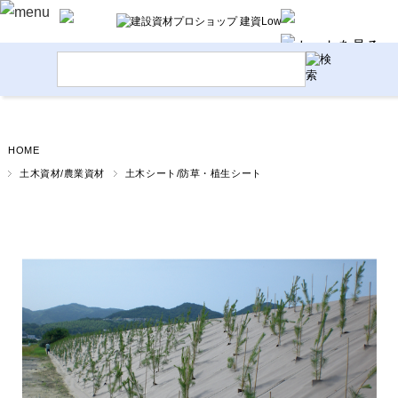
HOME
土木資材/農業資材
土木シート/防草・植生シート