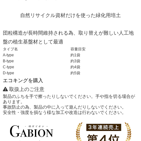
自然リサイクル資材だけを使った緑化用培土
団粒構造が長時間維持される為、取り替えが難しい人工地
盤の植生基盤材として最適
タイプ名
容量目安
A-type
約1袋
B-type
約3袋
C-type
約4袋
D-type
約5袋
エコキングを購入
取扱上のご注意
製品のふちを手で擦ったりしないでください。手や指を切る場合が
あります。
事故防止の為、製品の中に入って遊んだりしないでください。
安全性・強度を損なう様な加工や改造は行わないでください。