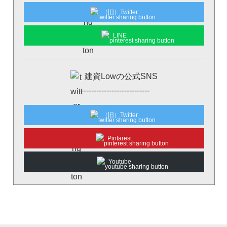
（旧）Twitter
LINE
建資Lowの公式SNS
----------------------------
（旧）Twitter
Pintarest
Youtube