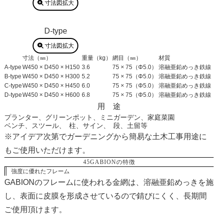
寸法図拡大
D-type
寸法図拡大
寸法（㎜）
重量（kg）
網目（㎜）
材質
A-type
W450 × D450 × H150
3.6
75 × 75（Φ5.0）
溶融亜鉛めっき鉄線
B-type
W450 × D450 × H300
5.2
75 × 75（Φ5.0）
溶融亜鉛めっき鉄線
C-type
W450 × D450 × H450
6.0
75 × 75（Φ5.0）
溶融亜鉛めっき鉄線
D-type
W450 × D450 × H600
6.8
75 × 75（Φ5.0）
溶融亜鉛めっき鉄線
用 途
プランター、グリーンポット、ミニガーデン、家庭菜園
ベンチ、スツール、 柱、サイン、 段、土留等
※アイデア次第でガーデニングから簡易な土木工事用途に
もご使用いただけます。
45GABIONの特徴
強度に優れたフレーム
GABIONのフレームに使われる金網は、溶融亜鉛めっきを施
し、表面に皮膜を形成させているので錆びにくく、長期間
ご使用頂けます。