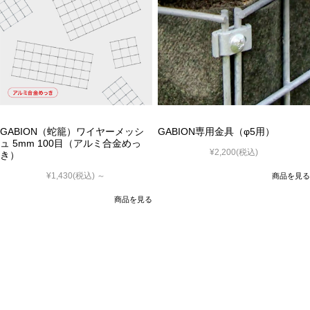
GABION（蛇籠）ワイヤーメッシ
GABION専用金具（φ5用）
ュ 5mm 100目（アルミ合金めっ
¥2,200
(税込)
き）
¥1,430
(税込)
～
商品を見る
商品を見る